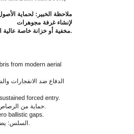
ملاحظة الخبير: لحماية الأصول
لإنشاء غرفة مجوهرات
مخفية أو خزانة خاصة عالية الأمان.
bris from modern aerial
الدفاع ضد الانفجارات والش
sustained forced entry.
حماية من الرصاص: مصنعة من فولاذ عالي السماكة لتحمل محاولات الاقتحام المستمرة.
o ballistic gaps.
تكامل Z-Lap السلس: يضمن تصميمنا الحصري عدم وجود فجوات باليستية.