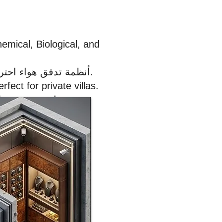
emical, Biological, and
نظام تنقية NBC: أنظمة تدفق هواء احترافية لتصفية التهديدات الكيميائية والبيولوجية والإشعاعية.
fect for private villas.
معيارية سرية: تركيب نظيف بدون لحام في أقل من ٤٨ ساعة - مثالي للفيلات الخاصة.
 immediate escape.
خروج تكتيكي للطوارئ: تحرير داخلي سريع بدون أدوات للهروب الفوري.