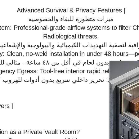
Advanced Survival & Privacy Features |
ميزات متطورة للبقاء والخصوصية
tem: Professional-grade airflow systems to filter Ch
Radiological threats.
y: Clean, no-weld installation in under 48 hours—per
gency Egress: Tool-free interior rapid releases for
ers |
ion as a Private Vault Room?