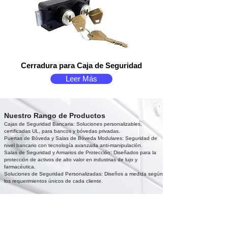
Cerradura para Caja de Seguridad
Leer Más
Nuestro Rango de Productos
Cajas de Seguridad Bancaria: Soluciones personalizables,
certificadas UL, para bancos y bóvedas privadas.
Puertas de Bóveda y Salas de Bóveda Modulares: Seguridad de
nivel bancario con tecnología avanzada anti-manipulación.
Salas de Seguridad y Armarios de Protección: Diseñados para la
protección de activos de alto valor en industrias de lujo y
farmacéutica.
Soluciones de Seguridad Personalizadas: Diseños a medida según
los requerimientos únicos de cada cliente.
¿Por Qué Elegir LastingSafe?
Alcance Global, Experiencia Local
Exportamos a más de 50 países, incluyendo América del Norte,
Europa y Asia.